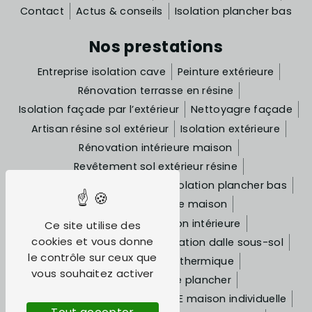
Contact
Actus & conseils
Isolation plancher bas
Nos prestations
Entreprise isolation cave
Peinture extérieure
Rénovation terrasse en résine
Isolation façade par l’extérieur
Nettoyagre façade
Artisan résine sol extérieur
Isolation extérieure
Rénovation intérieure maison
Revêtement sol extérieur résine
Ravalement façade crépi
Isolation plancher bas
Rénovation façade maison
Travaux de rénovation intérieure
Ce site utilise des
cookies et vous donne
Ravalement de façade
Isolation dalle sous-sol
le contrôle sur ceux que
Entreprise isolation thermique
vous souhaitez activer
Isolation thermique plancher
Rénovation appartement
ITE maison individuelle