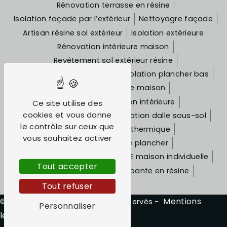
Rénovation terrasse en résine
Isolation façade par l’extérieur
Nettoyagre façade
Artisan résine sol extérieur
Isolation extérieure
Rénovation intérieure maison
Revêtement sol extérieur résine
Ravalement façade crépi
Isolation plancher bas
Rénovation façade maison
Travaux de rénovation intérieure
Ce site utilise des
cookies et vous donne
Ravalement de façade
Isolation dalle sous-sol
le contrôle sur ceux que
Entreprise isolation thermique
vous souhaitez activer
Isolation thermique plancher
Rénovation appartement
ITE maison individuelle
Tout accepter
Allée extérieure antidérapante en résine
Tout refuser
Vistalid
Mentions
©
- 2026 - Tous droits réservés -
Personnaliser
légales
Gestion des cookies
-