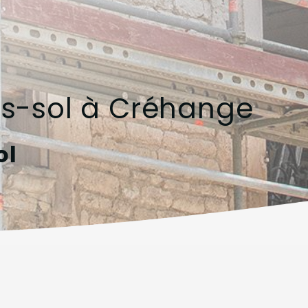
ous-sol à Créhange
ol